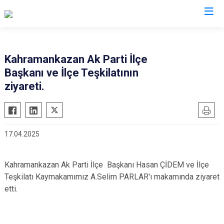
Ankara
Kahramankazan Ak Parti İlçe
Başkanı ve İlçe Teşkilatının
Akyurt
Haymana
ziyareti.
Altındağ
Kalecik
Ayaş
Kahramankazan
Bala
Keçiören
17.04.2025
Beypazarı
Kızılcahamam
Çamlıdere
Mamak
Kahramankazan Ak Parti İlçe Başkanı Hasan ÇİDEM ve İlçe
Çankaya
Nallıhan
Teşkilatı Kaymakamımız A.Selim PARLAR'ı makamında ziyaret
Çubuk
Polatlı
etti.
Elmadağ
Şereflikoçhisar
Etimesgut
Sincan